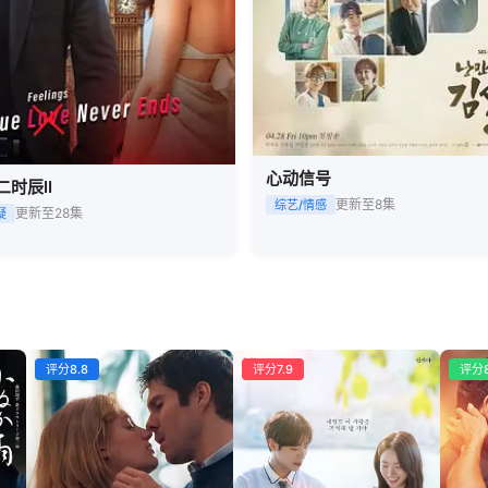
心动信号
时辰II
更新至8集
综艺/情感
更新至28集
疑
评分8.8
评分7.9
评分8