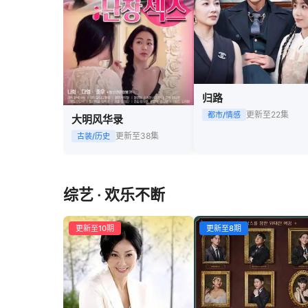
归路
更新至22集
都市/情感
大明风华录
更新至38集
古装/历史
综艺 · 欢乐不断
更新至10期
更新至8期