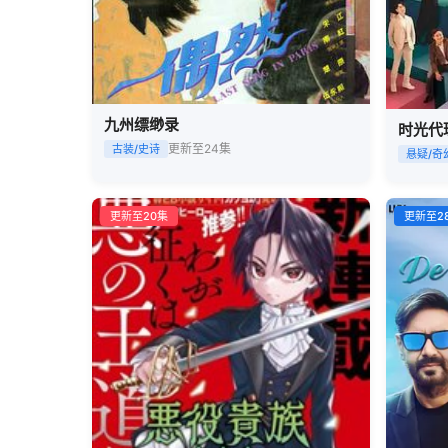
九州缥缈录
时光代
更新至24集
古装/史诗
悬疑/奇
更新至20集
更新至2