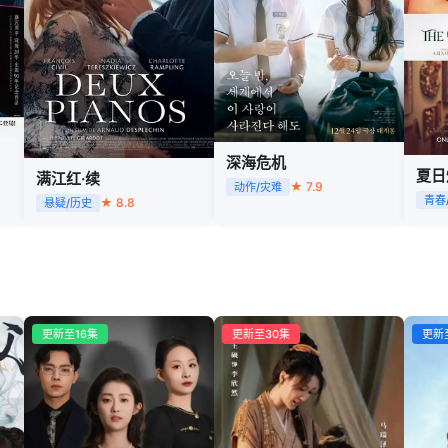
深海危机
夏日
满江红·续
★ 7.9
动作/灾难
青春
★ 8.8
悬疑/历史
更新至16集
更新至30集
更新