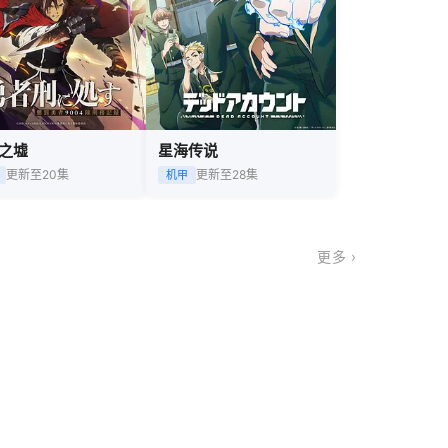
之墟
星海传说
更新至20集
更新至28集
机甲
更多 ›