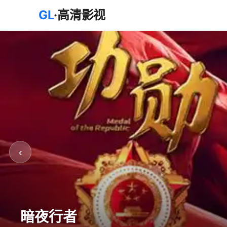
GL
·高清影视
‹
暗夜行者