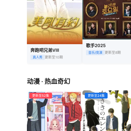
歌手2025
奔跑吧兄弟Ⅷ
更新至8期
音乐/竞演
更新至10期
真人秀
动漫 · 热血奇幻
更新至52集
更新至24集