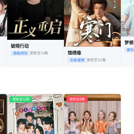
梦想
破晓行动
都市
锦绣缘
更新至16集
悬疑/刑侦
更新至30集
古装/爱情
更新至12期
更新至6期