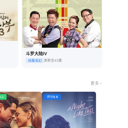
斗罗大陆IV
更新至45集
动漫/玄幻
更多 ›
.2
评分8.6