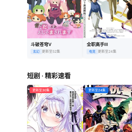
斗破苍穹Ⅴ
全职高手Ⅲ
更新至52集
更新至24集
玄幻
电竞
短剧 · 精彩速看
更新至30集
更新至24集