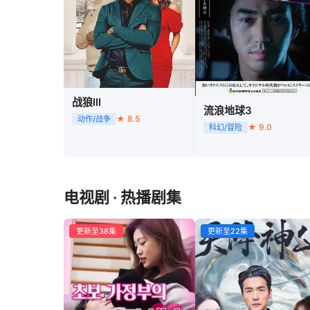
战狼III
流浪地球3
★ 8.5
动作/战争
★ 9.0
科幻/冒险
电视剧 · 热播剧集
更新至38集
更新至22集