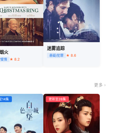
迷雾追踪
烟火
★ 8.6
悬疑/犯罪
★ 8.2
/爱情
更多 ›
至14集
更新至26集