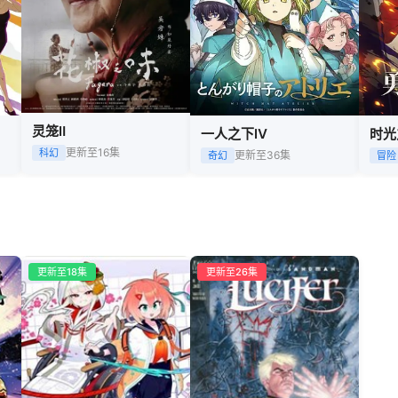
灵笼Ⅱ
一人之下Ⅳ
时光
更新至16集
科幻
更新至36集
奇幻
冒险
更新至18集
更新至26集