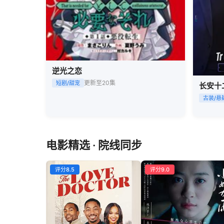
逆光之恋
更新至20集
短剧/甜宠
长安十二
古装/悬
电影精选 · 院线同步
评分8.5
评分9.0