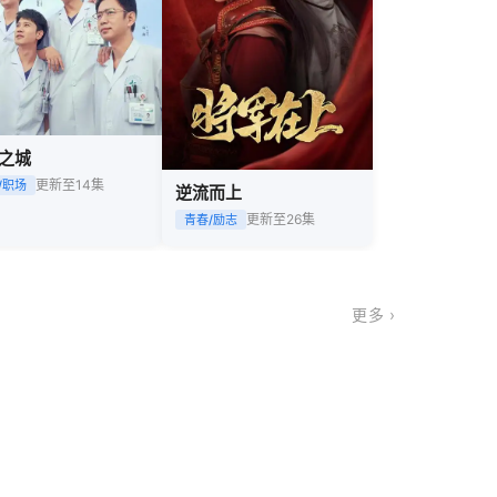
之城
更新至14集
/职场
逆流而上
更新至26集
青春/励志
更多 ›