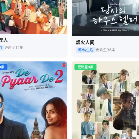
理人
烟火人间
更新至12集
幻
更新至36集
都市/生活
8集
更新至8集